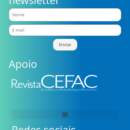
newsletter
Nome
E-
mail
Enviar
Apoio
Redes sociais