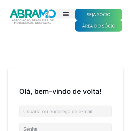
Ir
para
SEJA SÓCIO
o
conteúdo
ÁREA DO SÓCIO
Olá, bem-vindo de volta!