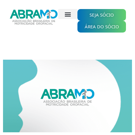
Ir
para
o
SEJA SÓCIO
conteúdo
ÁREA DO SÓCIO