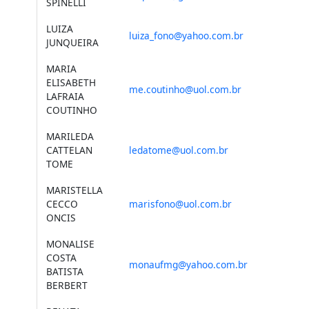
SPINELLI
LUIZA
luiza_fono@yahoo.com.br
JUNQUEIRA
MARIA
ELISABETH
me.coutinho@uol.com.br
LAFRAIA
COUTINHO
MARILEDA
CATTELAN
ledatome@uol.com.br
TOME
MARISTELLA
CECCO
marisfono@uol.com.br
ONCIS
MONALISE
COSTA
monaufmg@yahoo.com.br
BATISTA
BERBERT