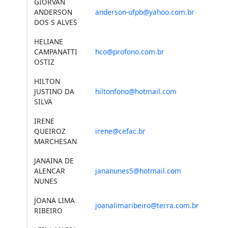
GIORVAN
ANDERSON
anderson-ufpb@yahoo.com.br
DOS S ALVES
HELIANE
CAMPANATTI
hco@profono.com.br
OSTIZ
HILTON
JUSTINO DA
hiltonfono@hotmail.com
SILVA
IRENE
QUEIROZ
irene@cefac.br
MARCHESAN
JANAINA DE
ALENCAR
jananunes5@hotmail.com
NUNES
JOANA LIMA
joanalimaribeiro@terra.com.br
RIBEIRO