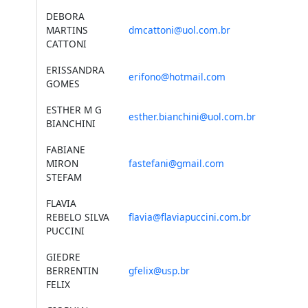
DEBORA
MARTINS
dmcattoni@uol.com.br
CATTONI
ERISSANDRA
erifono@hotmail.com
GOMES
ESTHER M G
esther.bianchini@uol.com.br
BIANCHINI
FABIANE
MIRON
fastefani@gmail.com
STEFAM
FLAVIA
REBELO SILVA
flavia@flaviapuccini.com.br
PUCCINI
GIEDRE
BERRENTIN
gfelix@usp.br
FELIX