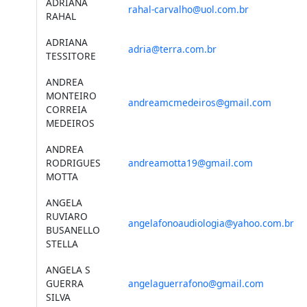
ADRIANA
rahal-carvalho@uol.com.br
RAHAL
ADRIANA
adria@terra.com.br
TESSITORE
ANDREA
MONTEIRO
andreamcmedeiros@gmail.com
CORREIA
MEDEIROS
ANDREA
RODRIGUES
andreamotta19@gmail.com
MOTTA
ANGELA
RUVIARO
angelafonoaudiologia@yahoo.com.br
BUSANELLO
STELLA
ANGELA S
GUERRA
angelaguerrafono@gmail.com
SILVA