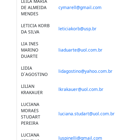
LEILA MARIA
DE ALMEIDA
cymarell@gmail.com
MENDES
LETICIA KORB
leticiakorb@usp.br
DA SILVA
LIA INES
MARINO
liaduarte@uol.com.br
DUARTE
LIDIA
lidagostino@yahoo.com.br
D`AGOSTINO
LILIAN
lkrakauer@uol.com.br
KRAKAUER
LUCIANA
MORAES
luciana.studart@uol.com.br
STUDART
PEREIRA
LUCIANA
luspinelli@gmail.com