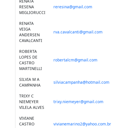
RENATA
RESENA
reresina@gmail.com
MIGLIORUCCI
RENATA
VEIGA
rva.cavalcanti@gmail.com
ANDERSEN
CAVALCANTI
ROBERTA
LOPES DE
robertalcm@gmail.com
CASTRO
MARTINELLI
SILVIA M A
silviacampanha@hotmail.com
CAMPANHA
TRIXY C
NIEMEYER
trixy.niemeyer@gmail.com
VILELA ALVES
VIVIANE
CASTRO
vivianemarino2@yahoo.com.br