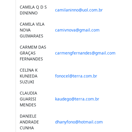
CAMILA Q D S
camilaninno@uol.com.br
DININNO
CAMILA VILA
NOVA
camivnova@gmail.com
GUIMARAES
CARMEM DAS
GRAÇAS
carmengfernandes@gmail.com
FERNANDES
CELINA K
KUNIEDA
fonocel@terra.com.br
SUZUKI
CLAUDIA
GUARISI
kaudego@terra.com.br
MENDES
DANIELE
ANDRADE
dhanyfono@hotmail.com
CUNHA