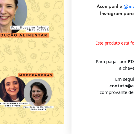
Acompanhe
@mot
Instagram para
Este produto está fo
Para pagar por
PI
a chav
Em segui
contato@a
comprovante de 