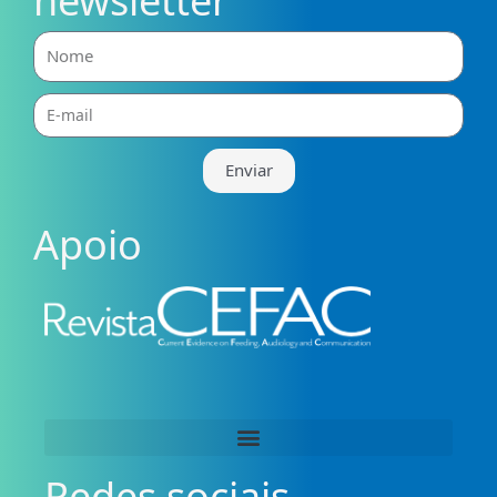
newsletter
Nome
E-
mail
Enviar
Apoio
Redes sociais