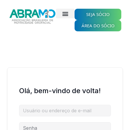
Ir
para
SEJA SÓCIO
o
conteúdo
ÁREA DO SÓCIO
Olá, bem-vindo de volta!