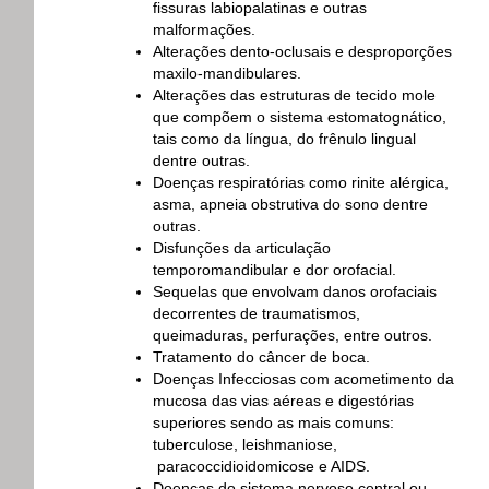
fissuras labiopalatinas e outras
malformações.
Alterações dento-oclusais e desproporções
maxilo-mandibulares.
Alterações das estruturas de tecido mole
que compõem o sistema estomatognático,
tais como da língua, do frênulo lingual
dentre outras.
Doenças respiratórias como rinite alérgica,
asma, apneia obstrutiva do sono dentre
outras.
Disfunções da articulação
temporomandibular e dor orofacial.
Sequelas que envolvam danos orofaciais
decorrentes de traumatismos,
queimaduras, perfurações, entre outros.
Tratamento do câncer de boca.
Doenças Infecciosas com acometimento da
mucosa das vias aéreas e digestórias
superiores sendo as mais comuns:
tuberculose, leishmaniose,
paracoccidioidomicose e AIDS.
Doenças do sistema nervoso central ou