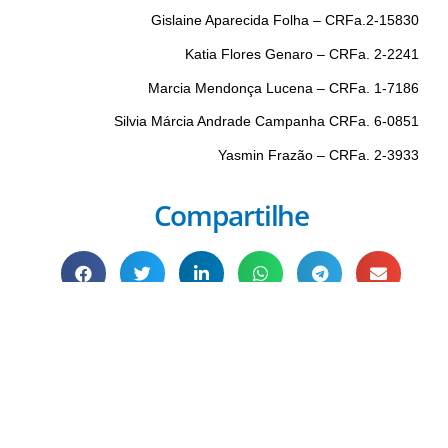
Gislaine Aparecida Folha – CRFa.2-15830
Katia Flores Genaro – CRFa. 2-2241
Marcia Mendonça Lucena – CRFa. 1-7186
Silvia Márcia Andrade Campanha CRFa. 6-0851
Yasmin Frazão – CRFa. 2-3933
Compartilhe
Anterior
Próx
ANTERIOR
PRÓXIMO
Você Pode Se Interessar: