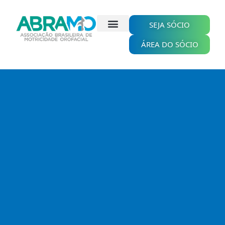
Ir
para
o
SEJA SÓCIO
conteúdo
ÁREA DO SÓCIO