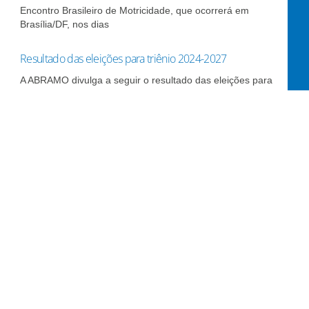
Encontro Brasileiro de Motricidade, que ocorrerá em
Brasília/DF, nos dias
Resultado das eleições para triênio 2024-2027
A ABRAMO divulga a seguir o resultado das eleições para
Eleições para triênio 2024-2027 – Divulgação das
candidaturas com registro validado
ABRAMO – Eleições para triênio 2024-2027 – Divulgação
das candidaturas
ABRAMO – Eleições 2024 – Inscrições das candidaturas
As inscrições para candidatura aos cargos da Diretoria
Executiva, Comissão