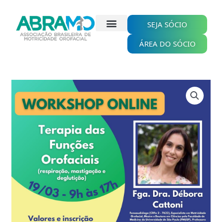
Ir
para
o
SEJA SÓCIO
conteúdo
ÁREA DO SÓCIO