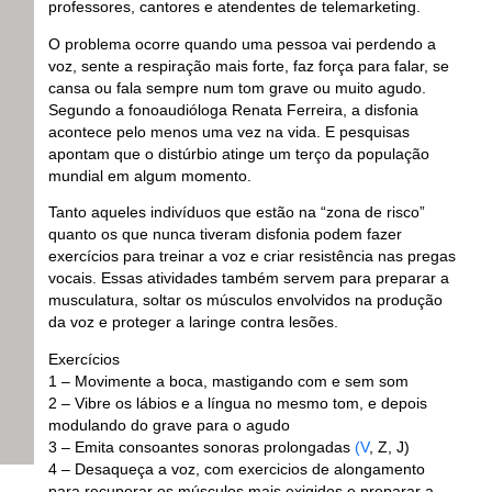
professores, cantores e atendentes de telemarketing.
O problema ocorre quando uma pessoa vai perdendo a
voz, sente a respiração mais forte, faz força para falar, se
cansa ou fala sempre num tom grave ou muito agudo.
Segundo a fonoaudióloga Renata Ferreira, a disfonia
acontece pelo menos uma vez na vida. E pesquisas
apontam que o distúrbio atinge um terço da população
mundial em algum
momento
.
Tanto aqueles indivíduos que estão na “zona de risco”
quanto os que nunca tiveram disfonia podem fazer
exercícios para treinar a voz e criar resistência nas pregas
vocais. Essas atividades também servem para preparar a
musculatura, soltar os músculos envolvidos na produção
da voz e proteger a laringe contra lesões.
Exercícios
1 – Movimente a boca, mastigando com e sem som
2 – Vibre os lábios e a língua no mesmo tom, e depois
modulando do grave para o agudo
3 – Emita consoantes sonoras prolongadas
(V
, Z, J)
4 – Desaqueça a voz, com exercicios de alongamento
para recuperar os músculos mais exigidos e preparar a