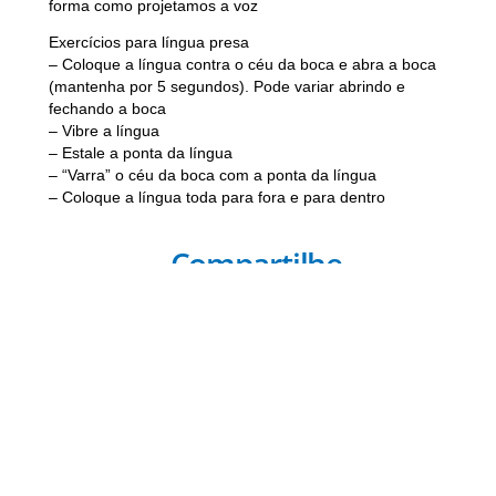
forma como projetamos a voz
Exercícios para língua presa
– Coloque a língua contra o céu da boca e abra a boca
(mantenha por 5 segundos). Pode variar abrindo e
fechando a boca
– Vibre a língua
– Estale a ponta da língua
– “Varra” o céu da boca com a ponta da língua
– Coloque a língua toda para fora e para dentro
Compartilhe
Anterior
Próx
ANTERIOR
PRÓXIMO