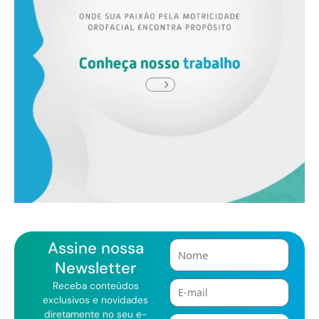
Assine nossa
N
o
Newsletter
m
E
Receba conteúdos
e
-
exclusivos e novidades
m
diretamente no seu e-