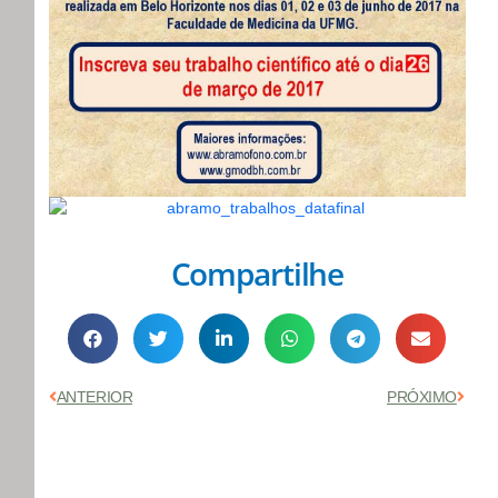
Compartilhe
Anterior
Próx
ANTERIOR
PRÓXIMO