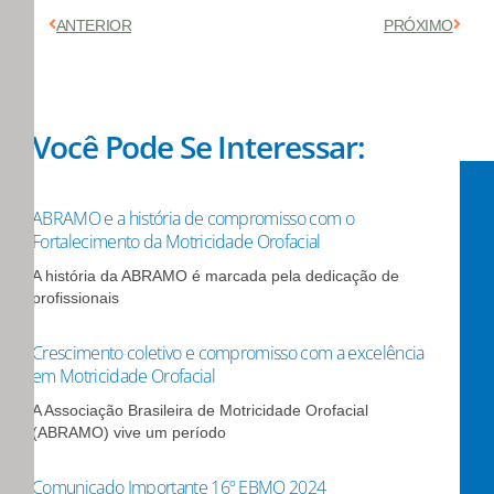
Anterior
Próx
ANTERIOR
PRÓXIMO
Você Pode Se Interessar:
ABRAMO e a história de compromisso com o
Fortalecimento da Motricidade Orofacial
A história da ABRAMO é marcada pela dedicação de
profissionais
Crescimento coletivo e compromisso com a excelência
em Motricidade Orofacial
A Associação Brasileira de Motricidade Orofacial
(ABRAMO) vive um período
Comunicado Importante 16º EBMO 2024