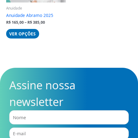
escolhidas
na
Anuidade
página
Anuidade Abramo 2025
do
R$
165,00
–
R$
385,00
produto
VER OPÇÕES
Assine nossa
newsletter
Nome
E-
mail