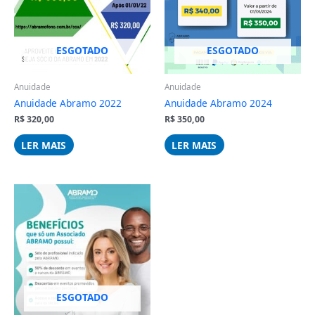
ESGOTADO
ESGOTADO
Anuidade
Anuidade
Anuidade Abramo 2022
Anuidade Abramo 2024
R$
320,00
R$
350,00
LER MAIS
LER MAIS
Faixa
Este
de
produto
preço:
tem
R$ 165,00
várias
através
R$ 385,00
variantes.
As
opções
podem
ESGOTADO
ser