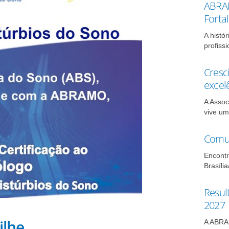
ABRAM
Forta
A histó
profissi
Cresc
excel
A Assoc
vive um
Comun
Encontr
Brasília
Resul
2027
ilhe
A ABRAM