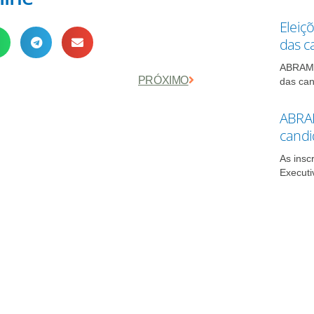
Eleiç
das c
ABRAMO 
Próximo
PRÓXIMO
das can
ABRAM
candi
As insc
Executi