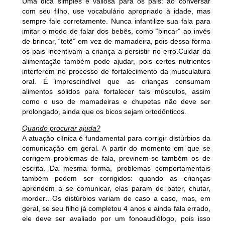
Uma dica simples e valiosa para os pais: ao conversar
com seu filho, use vocabulário apropriado à idade, mas
sempre fale corretamente. Nunca infantilize sua fala para
imitar o modo de falar dos bebês, como “bincar” ao invés
de brincar, “tetê” em vez de mamadeira, pois dessa forma
os pais incentivam a criança a persistir no erro.Cuidar da
alimentação também pode ajudar, pois certos nutrientes
interferem no processo de fortalecimento da musculatura
oral. É imprescindível que as crianças consumam
alimentos sólidos para fortalecer tais músculos, assim
como o uso de mamadeiras e chupetas não deve ser
prolongado, ainda que os bicos sejam ortodônticos.
Quando procurar ajuda?
A atuação clínica é fundamental para corrigir distúrbios da
comunicação em geral. A partir do momento em que se
corrigem problemas de fala, previnem-se também os de
escrita. Da mesma forma, problemas comportamentais
também podem ser corrigidos: quando as crianças
aprendem a se comunicar, elas param de bater, chutar,
morder…Os distúrbios variam de caso a caso, mas, em
geral, se seu filho já completou 4 anos e ainda fala errado,
ele deve ser avaliado por um fonoaudiólogo, pois isso