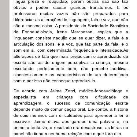
língua presa e rouquidão, porém outras não são tão
óbvias e podem causar grandes transtornos. E os
professores muitas vezes não são preparados para
diferenciar as alterações de linguagem, fala e voz, que não
são a mesma coisa. A presidente da Sociedade Brasileira
de Fonoaudiologia, Irene Marchesan, explica que a
linguagem consiste naquilo que se quer dizer, a fala é a
articulação dos sons, e a voz, que faz parte da fala, é o
som em si, com determinada frequência e intensidade.As
alterações de fala que mais prejudicam o aprendizado da
escrita são as de origem perceptiva: a criança, mesmo
escutando perfeitamente bem, não percebe auditiva-
sinestesicamente as características de um determinado
som e por isso não consegue reproduzi-lo.
De acordo com Jaime Zorzi, médico-fonoaudiólogo e
especialista em crianças com dificuldade de
aprendizagem, o sucesso da comunicação escrita
depende muito da comunicação oral. Ele contou a história
de dois meninos com dificuldades para aprender a ler e
escrever. Jaime ditava aos garotos uma palavra e, na
primeira tentativa, o resultado era desastroso: as letras no
papel não tinham nenhuma relação com o que fora dito.