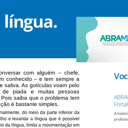
língua.
onversar com alguém – chefe,
Voc
um conhecido – e tem sempre a
 saliva. As gotículas voam pelo
s de piada e muitas pessoas
ABRAM
 Pois saiba que o problema tem
Forta
ução é bastante simples.
malmente, do meio da parte inferior da
A histó
lho e levantar a língua que é possível
profissi
io da língua, limita a movimentação em