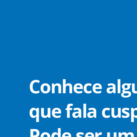
Conhece al
que fala cus
Pode ser um