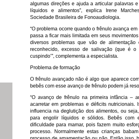
algumas direções e ajuda a articular palavras
líquidos e alimentos”, explica Irene March
Sociedade Brasileira de Fonoaudiologia.
“O problema ocorre quando o frênulo avança em di
passa a ficar mais limitada em seus movimentos
diversos problemas que vão de alimentação 
reconhecido, excesso de salivação (que é o
cuspindo’”, complementa a especialista.
Problema de formação
O frênulo avançado não é algo que aparece com
bebês com esse avanço de frênulo podem já res
“O avanço de frênulo na primeira infância – 
acarretar em problemas e déficits nutricionais
influencia na deglutição dos alimentos, ou sej
para engolir líquidos e sólidos. Bebês com e
dificuldade para mamar, pois fazem muito esfor
processo. Normalmente estas crianças babam
processo de amamentação ou não. Então isso, b