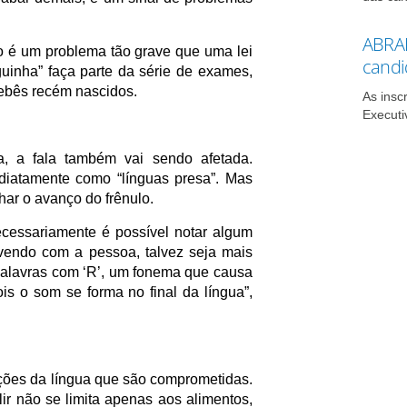
ABRAM
o é um problema tão grave que uma lei
candi
guinha” faça parte da série de exames,
ebês recém nascidos.
As insc
Executi
, a fala também vai sendo afetada.
iatamente como “línguas presa”. Mas
ar o avanço do frênulo.
cessariamente é possível notar algum
vendo com a pessoa, talvez seja mais
 palavras com ‘R’, um fonema que causa
is o som se forma no final da língua”,
nções da língua que são comprometidas.
ir não se limita apenas aos alimentos,