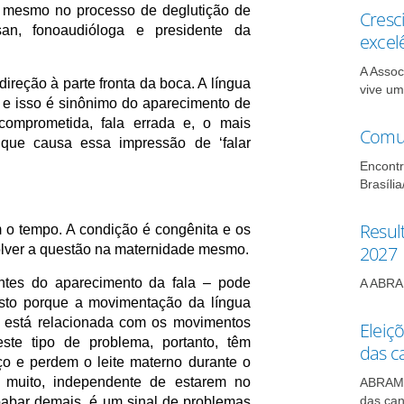
 e mesmo no processo de deglutição de
Cresc
esan, fonoaudióloga e presidente da
excel
A Assoc
reção à parte fronta da boca. A língua
vive um
 e isso é sinônimo do aparecimento de
comprometida, fala errada e, o mais
Comun
 que causa essa impressão de ‘falar
Encontr
Brasília
Resul
 o tempo. A condição é congênita e os
2027
olver a questão na maternidade mesmo.
antes do aparecimento da fala – pode
A ABRAM
. Isto porque a movimentação da língua
a, está relacionada com os movimentos
Eleiç
ste tipo de problema, portanto, têm
das c
ço e perdem o leite materno durante o
 muito, independente de estarem no
ABRAMO 
das can
abar demais, é um sinal de problemas