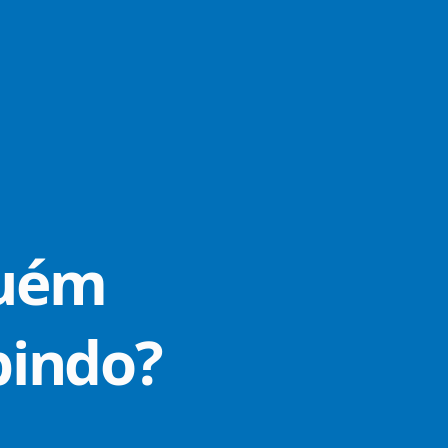
guém
pindo?