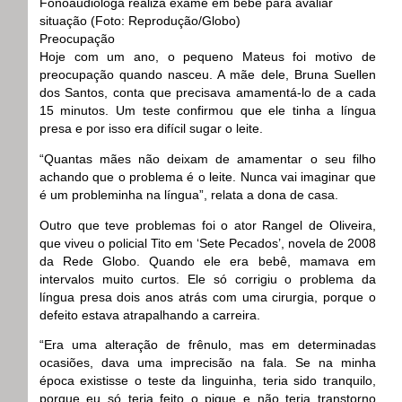
Fonoaudióloga realiza exame em bebê para avaliar
situação (Foto: Reprodução/Globo)
Preocupação
Hoje com um ano, o pequeno Mateus foi motivo de
preocupação quando nasceu. A mãe dele, Bruna Suellen
dos Santos, conta que precisava amamentá-lo de a cada
15 minutos. Um teste confirmou que ele tinha a língua
presa e por isso era difícil sugar o leite.
“Quantas mães não deixam de amamentar o seu filho
achando que o problema é o leite. Nunca vai imaginar que
é um probleminha na língua”, relata a dona de casa.
Outro que teve problemas foi o ator Rangel de Oliveira,
que viveu o policial Tito em ‘Sete Pecados’, novela de 2008
da Rede Globo. Quando ele era bebê, mamava em
intervalos muito curtos. Ele só corrigiu o problema da
língua presa dois anos atrás com uma cirurgia, porque o
defeito estava atrapalhando a carreira.
“Era uma alteração de frênulo, mas em determinadas
ocasiões, dava uma imprecisão na fala. Se na minha
época existisse o teste da linguinha, teria sido tranquilo,
porque eu só teria feito o pique e não teria transtorno