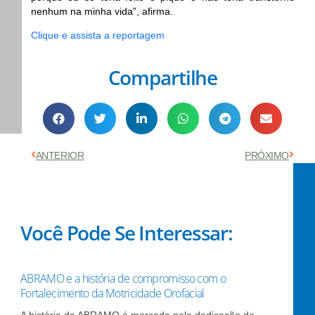
nenhum na minha vida”, afirma.
Clique e assista a reportagem
Compartilhe
Anterior
Próx
ANTERIOR
PRÓXIMO
Você Pode Se Interessar:
ABRAMO e a história de compromisso com o
Fortalecimento da Motricidade Orofacial
A história da ABRAMO é marcada pela dedicação de