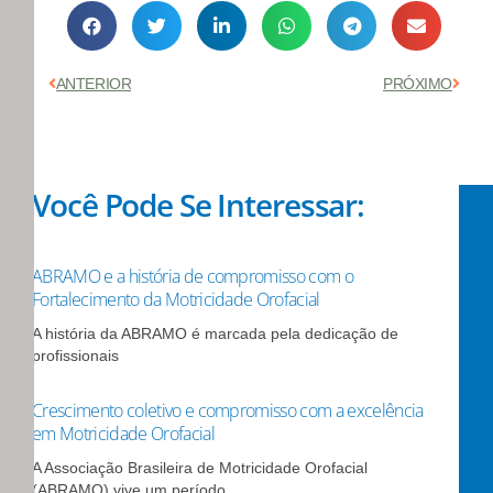
Anterior
Próx
ANTERIOR
PRÓXIMO
Você Pode Se Interessar:
ABRAMO e a história de compromisso com o
Fortalecimento da Motricidade Orofacial
A história da ABRAMO é marcada pela dedicação de
profissionais
Crescimento coletivo e compromisso com a excelência
em Motricidade Orofacial
A Associação Brasileira de Motricidade Orofacial
(ABRAMO) vive um período