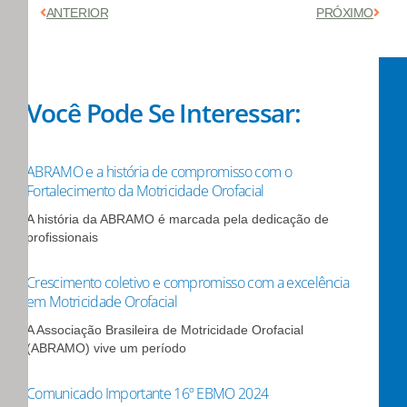
Anterior
Próx
ANTERIOR
PRÓXIMO
Você Pode Se Interessar:
ABRAMO e a história de compromisso com o
Fortalecimento da Motricidade Orofacial
A história da ABRAMO é marcada pela dedicação de
profissionais
Crescimento coletivo e compromisso com a excelência
em Motricidade Orofacial
A Associação Brasileira de Motricidade Orofacial
(ABRAMO) vive um período
Comunicado Importante 16º EBMO 2024