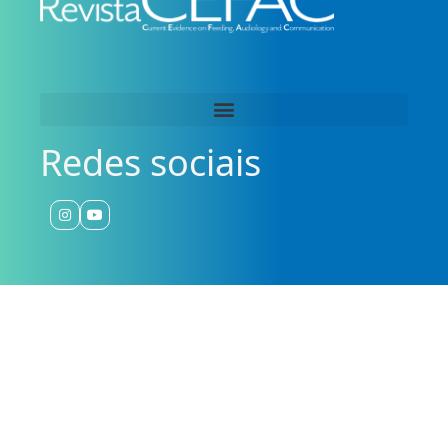
Redes sociais
Associação Brasileira de Motricidade Orofacial – 2026 –
CNPJ: 22.196.630/0001-16 – Todos os direitos reservados
Desenvolvimento por SSX Digital