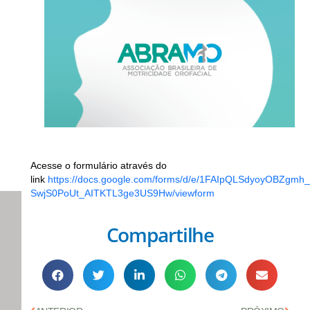
Acesse o formulário através do
link
https://docs.google.com/forms/d/e/1FAIpQLSdyoyOBZgm
SwjS0PoUt_AITKTL3ge3US9Hw/viewform
Compartilhe