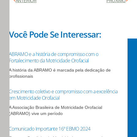
Anterior
Próx
ANTERIOR
PRÓXIMO
Você Pode Se Interessar:
ABRAMO e a história de compromisso com o
Fortalecimento da Motricidade Orofacial
A história da ABRAMO é marcada pela dedicação de
profissionais
Crescimento coletivo e compromisso com a excelência
em Motricidade Orofacial
A Associação Brasileira de Motricidade Orofacial
(ABRAMO) vive um período
Comunicado Importante 16º EBMO 2024