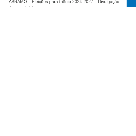
ABRAMO – Eleições para triênio 2024-2027 – Divulgação
das candidaturas
ABRAMO – Eleições 2024 – Inscrições das candidaturas
As inscrições para candidatura aos cargos da Diretoria
Executiva, Comissão
Assine nossa
newsletter