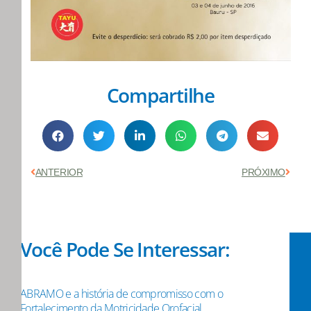
Compartilhe
Anterior
Próx
ANTERIOR
PRÓXIMO
Você Pode Se Interessar:
ABRAMO e a história de compromisso com o
Fortalecimento da Motricidade Orofacial