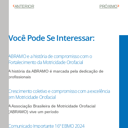
Anterior
Próx
ANTERIOR
PRÓXIMO
Você Pode Se Interessar:
ABRAMO e a história de compromisso com o
Fortalecimento da Motricidade Orofacial
A história da ABRAMO é marcada pela dedicação de
profissionais
Crescimento coletivo e compromisso com a excelência
em Motricidade Orofacial
A Associação Brasileira de Motricidade Orofacial
(ABRAMO) vive um período
Comunicado Importante 16º EBMO 2024