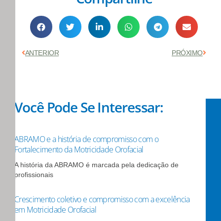
Anterior
Próx
ANTERIOR
PRÓXIMO
Você Pode Se Interessar:
ABRAMO e a história de compromisso com o
Fortalecimento da Motricidade Orofacial
A história da ABRAMO é marcada pela dedicação de
profissionais
Crescimento coletivo e compromisso com a excelência
em Motricidade Orofacial