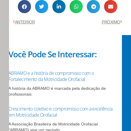
Anterior
Próx
ANTERIOR
PRÓXIMO
Você Pode Se Interessar:
ABRAMO e a história de compromisso com o
Fortalecimento da Motricidade Orofacial
A história da ABRAMO é marcada pela dedicação de
profissionais
Crescimento coletivo e compromisso com a excelência
em Motricidade Orofacial
A Associação Brasileira de Motricidade Orofacial
(ABRAMO) vive um período