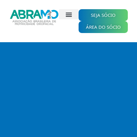
Ir
para
o
SEJA SÓCIO
conteúdo
ÁREA DO SÓCIO