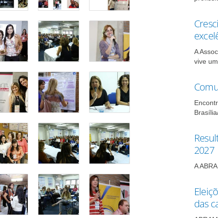
Cresc
excel
A Assoc
vive um
Comun
Encontr
Brasília
Resul
2027
A ABRAM
Eleiç
das c