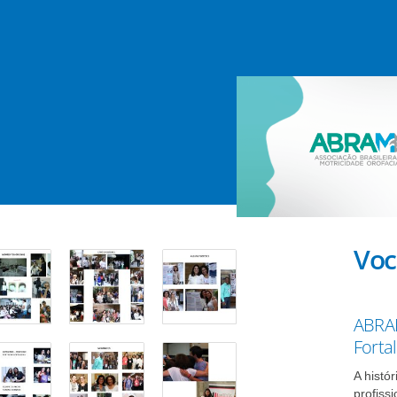
Voc
ABRAM
Forta
A histó
profissi