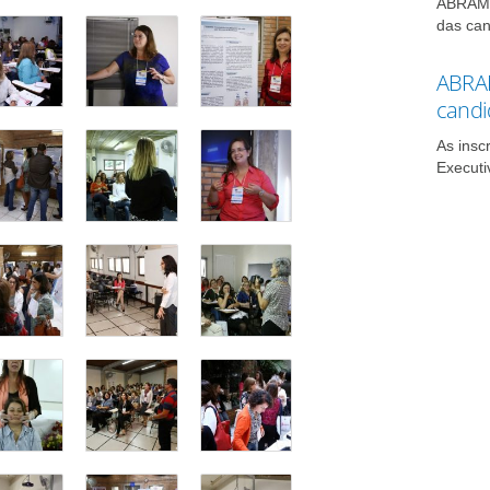
ABRAMO 
das can
ABRAM
candi
As insc
Executi