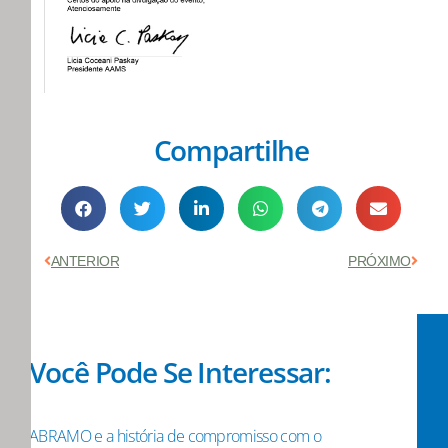
Compartilhe
Anterior
Próx
ANTERIOR
PRÓXIMO
Você Pode Se Interessar:
ABRAMO e a história de compromisso com o