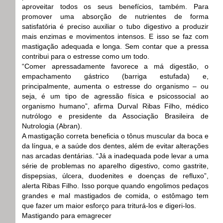
aproveitar todos os seus benefícios, também. Para
promover uma absorção de nutrientes de forma
satisfatória é preciso auxiliar o tubo digestivo a produzir
mais enzimas e movimentos intensos. E isso se faz com
mastigação adequada e longa. Sem contar que a pressa
contribui para o estresse como um todo.
“Comer apressadamente favorece a má digestão, o
empachamento gástrico (barriga estufada) e,
principalmente, aumenta o estresse do organismo – ou
seja, é um tipo de agressão física e psicossocial ao
organismo humano”, afirma Durval Ribas Filho, médico
nutrólogo e presidente da Associação Brasileira de
Nutrologia (Abran).
A mastigação correta beneficia o tônus muscular da boca e
da língua, e a saúde dos dentes, além de evitar alterações
nas arcadas dentárias. “Já a inadequada pode levar a uma
série de problemas no aparelho digestivo, como gastrite,
dispepsias, úlcera, duodenites e doenças de refluxo”,
alerta Ribas Filho. Isso porque quando engolimos pedaços
grandes e mal mastigados de comida, o estômago tem
que fazer um maior esforço para triturá-los e digeri-los.
Mastigando para emagrecer