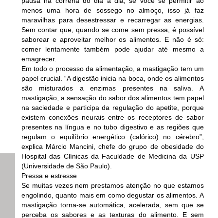
pausa na correria do dia a dia, se você se permitir ao
menos uma hora de sossego no almoço, isso já faz
maravilhas para desestressar e recarregar as energias.
Sem contar que, quando se come sem pressa, é possível
saborear e aproveitar melhor os alimentos. E não é só:
comer lentamente também pode ajudar até mesmo a
emagrecer.
Em todo o processo da alimentação, a mastigação tem um
papel crucial. “A digestão inicia na boca, onde os alimentos
são misturados a enzimas presentes na saliva. A
mastigação, a sensação do sabor dos alimentos tem papel
na saciedade e participa da regulação do apetite, porque
existem conexões neurais entre os receptores de sabor
presentes na língua e no tubo digestivo e as regiões que
regulam o equilíbrio energético (calórico) no cérebro”,
explica Márcio Mancini, chefe do grupo de obesidade do
Hospital das Clínicas da Faculdade de Medicina da USP
(Universidade de São Paulo).
Pressa e estresse
Se muitas vezes nem prestamos atenção no que estamos
engolindo, quanto mais em como degustar os alimentos. A
mastigação torna-se automática, acelerada, sem que se
perceba os sabores e as texturas do alimento. E sem