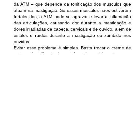
da ATM – que depende da tonificação dos músculos que
atuam na mastigação. Se esses músculos nãos estiverem
fortalecidos, a ATM pode se agravar e levar a inflamação
das articulações, causando dor durante a mastigação e
dores irradiadas de cabeça, cervicais e de ouvido, além de
estalos e ruídos durante a mastigação ou zumbido nos
ouvidos.
Evitar esse problema é simples. Basta trocar o creme de
milho pelo milho inteiro, o pimentão cozido pelo cru, a
cenoura ralada pela inteira, e por aí vai. Você vai ganhar
saúde e diminuir o consumo de calorias.
JH
Iram de Oliveira
Iram de Oliveira
às
07:00
Compartilhe
Anterior
Próx
ANTERIOR
PRÓXIMO