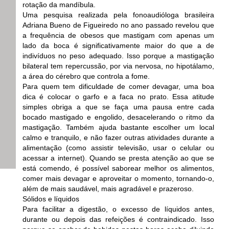
rotação da mandíbula.
Uma pesquisa realizada pela fonoaudióloga brasileira
Adriana Bueno de Figueiredo no ano passado revelou que
a frequência de obesos que mastigam com apenas um
lado da boca é significativamente maior do que a de
indivíduos no peso adequado. Isso porque a mastigação
bilateral tem repercussão, por via nervosa, no hipotálamo,
a área do cérebro que controla a fome.
Para quem tem dificuldade de comer devagar, uma boa
dica é colocar o garfo e a faca no prato. Essa atitude
simples obriga a que se faça uma pausa entre cada
bocado mastigado e engolido, desacelerando o ritmo da
mastigação. Também ajuda bastante escolher um local
calmo e tranquilo, e não fazer outras atividades durante a
alimentação (como assistir televisão, usar o celular ou
acessar a internet). Quando se presta atenção ao que se
está comendo, é possível saborear melhor os alimentos,
comer mais devagar e aproveitar o momento, tornando-o,
além de mais saudável, mais agradável e prazeroso.
Sólidos e líquidos
Para facilitar a digestão, o excesso de líquidos antes,
durante ou depois das refeições é contraindicado. Isso