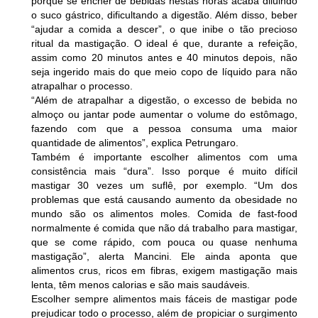
porque se encher de bebidas nestas horas acaba diluindo
o suco gástrico, dificultando a digestão. Além disso, beber
“ajudar a comida a descer”, o que inibe o tão precioso
ritual da mastigação. O ideal é que, durante a refeição,
assim como 20 minutos antes e 40 minutos depois, não
seja ingerido mais do que meio copo de líquido para não
atrapalhar o processo.
“Além de atrapalhar a digestão, o excesso de bebida no
almoço ou jantar pode aumentar o volume do estômago,
fazendo com que a pessoa consuma uma maior
quantidade de alimentos”, explica Petrungaro.
Também é importante escolher alimentos com uma
consistência mais “dura”. Isso porque é muito difícil
mastigar 30 vezes um suflê, por exemplo. “Um dos
problemas que está causando aumento da obesidade no
mundo são os alimentos moles. Comida de fast-food
normalmente é comida que não dá trabalho para mastigar,
que se come rápido, com pouca ou quase nenhuma
mastigação”, alerta Mancini. Ele ainda aponta que
alimentos crus, ricos em fibras, exigem mastigação mais
lenta, têm menos calorias e são mais saudáveis.
Escolher sempre alimentos mais fáceis de mastigar pode
prejudicar todo o processo, além de propiciar o surgimento