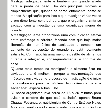
Mastigar adequadamente é também um grande aliado
para a perda de peso. Um dos principais motivos é
simplesmente que, quando se come lentamente, come-se
menos. A explicação para isso é que mastigar várias vezes
e em ritmo lento contribui para que o organismo sinta-se
saciado com a ingestão de uma quantidade menor de
comida.
A mastigação lenta proporciona uma comunicação efetiva
entre estômago e cérebro, fazendo com que haja maior
liberação de hormônios de saciedade e também um
aumento da percepção de quando se está realmente
satisfeito. Com isso, há uma menor ingestão de alimentos
durante a refeição e, consequentemente, o controle do
peso.
“Quanto mais tempo na mastigação o alimento ficar na
cavidade oral é melhor, porque a movimentação dos
músculos envolvidos no processo de mastigação é o inicio
da sinalização para os núcleos hipotalâmicos para a
saciedade”, explica Ribas Filho.
“O nosso organismo leva cerca de 15 a 20 minutos para
avisar o cérebro de que está saciado”, aponta Bruna
Chagas Petrungaro, nutricionista do Centro Estético Naka.
Ao comer muito rápido, mastigando pouco e engolindo o