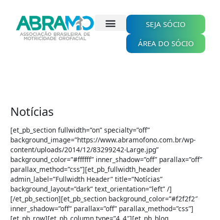
Ir
para
o
SEJA SÓCIO
conteúdo
ÁREA DO SÓCIO
Notícias
[et_pb_section fullwidth=”on” specialty=”off”
background_image=”https://www.abramofono.com.br/wp-
content/uploads/2014/12/83299242-Large.jpg”
background_color=”#ffffff” inner_shadow=”off” parallax=”off”
parallax_method=”css”][et_pb_fullwidth_header
admin_label=”Fullwidth Header” title=”Notícias”
background_layout=”dark” text_orientation=”left” /]
[/et_pb_section][et_pb_section background_color=”#f2f2f2″
inner_shadow=”off” parallax=”off” parallax_method=”css”]
[et_pb_row][et_pb_column type=”4_4″][et_pb_blog