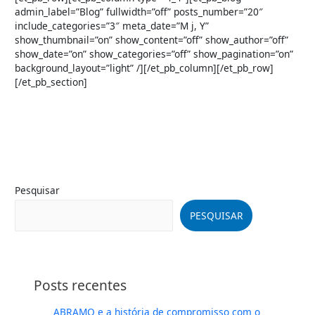
admin_label=”Blog” fullwidth=”off” posts_number=”20″
include_categories=”3″ meta_date=”M j, Y”
show_thumbnail=”on” show_content=”off” show_author=”off”
show_date=”on” show_categories=”off” show_pagination=”on”
background_layout=”light” /][/et_pb_column][/et_pb_row]
[/et_pb_section]
Pesquisar
PESQUISAR
Posts recentes
ABRAMO e a história de compromisso com o